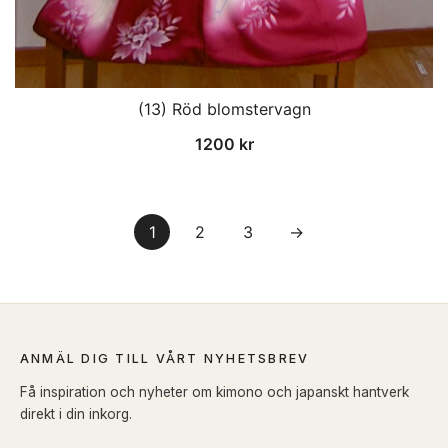
(13) Röd blomstervagn
1200
kr
1
2
3
→
ANMÄL DIG TILL VÅRT NYHETSBREV
Få inspiration och nyheter om kimono och japanskt hantverk
direkt i din inkorg.