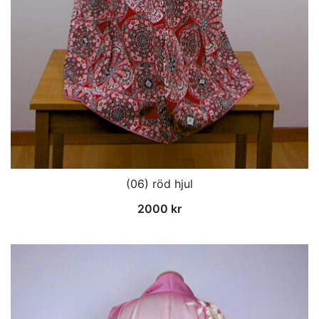
(06) röd hjul
2000
kr