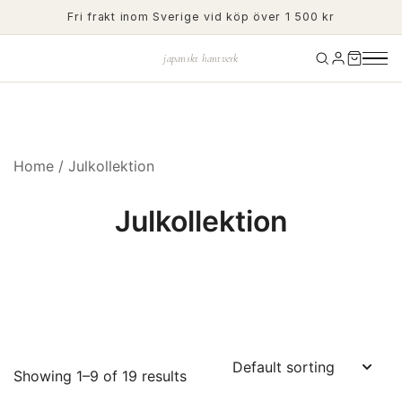
Skip
Fri frakt inom Sverige vid köp över 1 500 kr
to
content
japanskt hantverk
Home
/ Julkollektion
Julkollektion
Showing 1–9 of 19 results