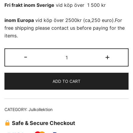
Fri frakt inom Sverige
vid köp över 1 500 kr
inom Europa
vid köp över 2500kr (ca,250 euro).For
free shipping please contact us before paying for the
items.
(03)
-
+
Silver
Fåglar
blommor
ADD TO CART
quantity
CATEGORY:
Julkollektion
Safe & Secure Checkout