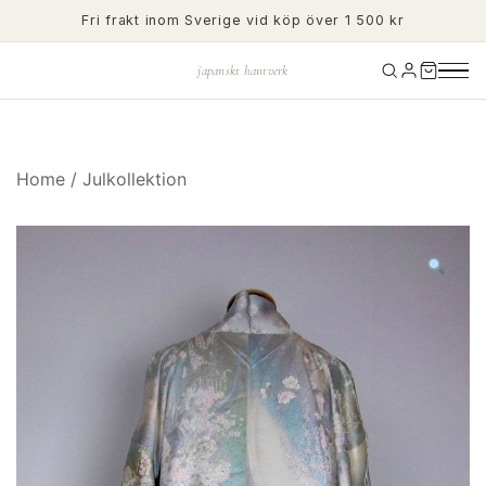
Skip
Fri frakt inom Sverige vid köp över 1 500 kr
to
content
japanskt hantverk
Home
/
Julkollektion