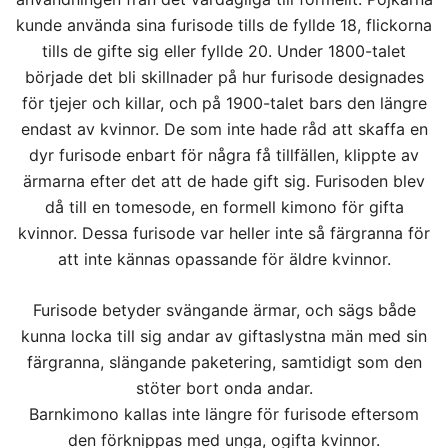
kunde använda sina furisode tills de fyllde 18, flickorna
tills de gifte sig eller fyllde 20. Under 1800-talet
började det bli skillnader på hur furisode designades
för tjejer och killar, och på 1900-talet bars den längre
endast av kvinnor. De som inte hade råd att skaffa en
dyr furisode enbart för några få tillfällen, klippte av
ärmarna efter det att de hade gift sig. Furisoden blev
då till en tomesode, en formell kimono för gifta
kvinnor. Dessa furisode var heller inte så färgranna för
att inte kännas opassande för äldre kvinnor.
Furisode betyder svängande ärmar, och sägs både
kunna locka till sig andar av giftaslystna män med sin
färgranna, slängande paketering, samtidigt som den
stöter bort onda andar.
Barnkimono kallas inte längre för furisode eftersom
den förknippas med unga, ogifta kvinnor.