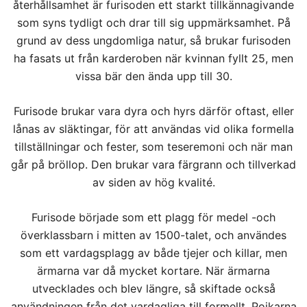
återhållsamhet är furisoden ett starkt tillkännagivande
som syns tydligt och drar till sig uppmärksamhet. På
grund av dess ungdomliga natur, så brukar furisoden
ha fasats ut från karderoben när kvinnan fyllt 25, men
vissa bär den ända upp till 30.
Furisode brukar vara dyra och hyrs därför oftast, eller
lånas av släktingar, för att användas vid olika formella
tillställningar och fester, som teseremoni och när man
går på bröllop. Den brukar vara färgrann och tillverkad
av siden av hög kvalité.
Furisode började som ett plagg för medel -och
överklassbarn i mitten av 1500-talet, och användes
som ett vardagsplagg av både tjejer och killar, men
ärmarna var då mycket kortare. När ärmarna
utvecklades och blev längre, så skiftade också
användningen från det vardagliga till formellt. Pojkarna