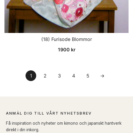
(18) Furisode Blommor
1900
kr
1
2
3
4
5
→
ANMÄL DIG TILL VÅRT NYHETSBREV
Få inspiration och nyheter om kimono och japanskt hantverk
direkt i din inkorg.