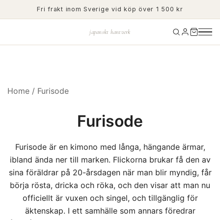
Skip
Fri frakt inom Sverige vid köp över 1 500 kr
to
content
japanskt hantverk
Home
/ Furisode
Furisode
Furisode är en kimono med långa, hängande ärmar,
ibland ända ner till marken. Flickorna brukar få den av
sina föräldrar på 20-årsdagen när man blir myndig, får
börja rösta, dricka och röka, och den visar att man nu
officiellt är vuxen och singel, och tillgänglig för
äktenskap. I ett samhälle som annars föredrar