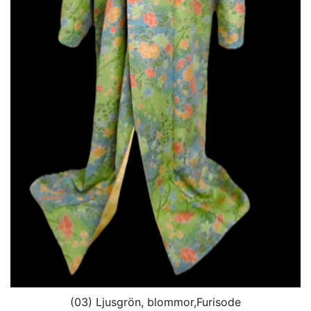
(03) Ljusgrön, blommor,Furisode