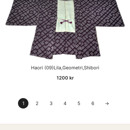
Haori (09)Lila,Geometri,Shibori
1200
kr
1
2
3
4
5
6
→