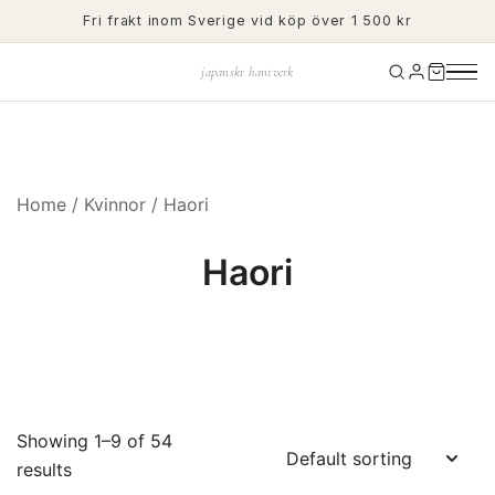
Skip
Fri frakt inom Sverige vid köp över 1 500 kr
to
content
japanskt hantverk
Home
/
Kvinnor
/ Haori
Haori
Showing 1–9 of 54
results