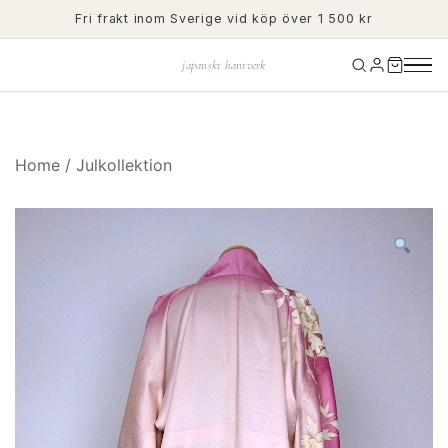
Skip
Fri frakt inom Sverige vid köp över 1 500 kr
to
content
japanskt hantverk
Home
/
Julkollektion