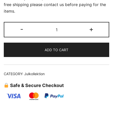
free shipping please contact us before paying for the
items.
(07)
-
+
Rosa
Pion
quantity
ADD TO CART
CATEGORY:
Julkollektion
Safe & Secure Checkout