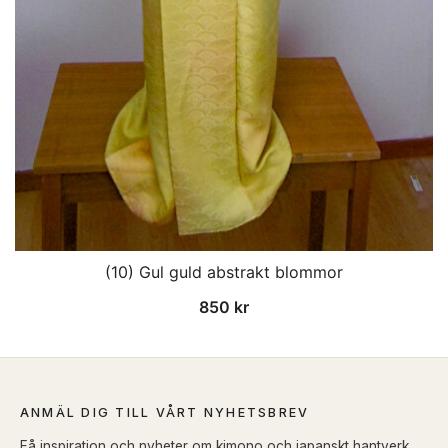
(10) Gul guld abstrakt blommor
850
kr
ANMÄL DIG TILL VÅRT NYHETSBREV
Få inspiration och nyheter om kimono och japanskt hantverk