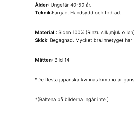
Ålder
: Ungefär 40-50 år.
Teknik
:Färgad. Handsydd och fodrad.
Material
: Siden 100%.(Rinzu silk,mjuk o len
Skick
: Begagnad. Mycket bra.Innetyget har 
Måtten
: Bild 14
*De flesta japanska kvinnas kimono är gansk
*(Bältena på bilderna ingår inte )