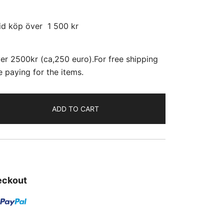
id köp över 1 500 kr
er 2500kr (ca,250 euro).For free shipping
 paying for the items.
ADD TO CART
eckout