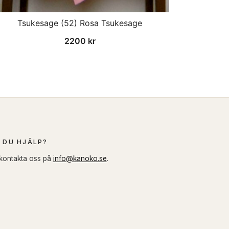
Tsukesage (52) Rosa Tsukesage
2200
kr
 DU HJÄLP?
 kontakta oss på
info@kanoko.se
.