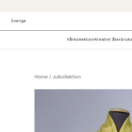
Skip
to
content
Sverige
Vårkollektion
Kreativt återbruk
Home
/
Julkollektion