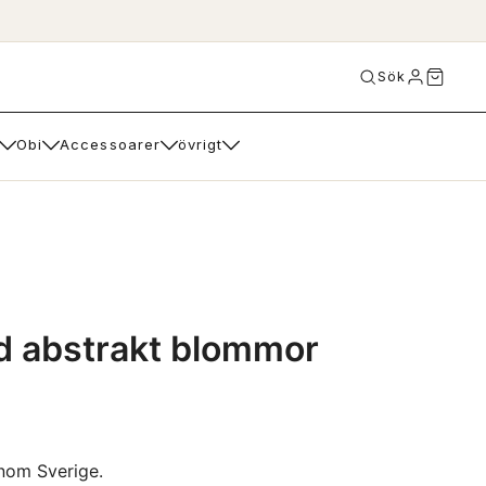
Sök
Obi
Accessoarer
övrigt
ld abstrakt blommor
inom Sverige.