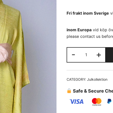
Fri frakt inom Sverige
v
inom Europa
vid köp öv
please contact us before
(10)
-
+
Gul
guld
abstrakt
blommor
CATEGORY:
Julkollektion
quantity
Safe & Secure Ch