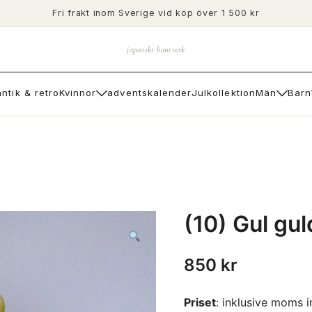
Fri frakt inom Sverige vid köp över 1 500 kr
japanskt hantverk
antik & retro
Kvinnor
adventskalender
Julkollektion
Män
Barn
(10) Gul gu
850
kr
Priset
: inklusive moms 