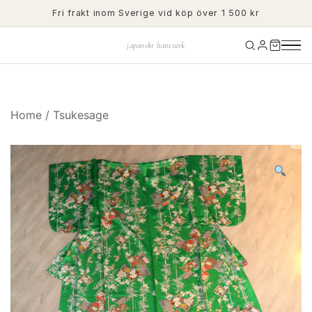
Skip
Fri frakt inom Sverige vid köp över 1 500 kr
to
content
japanskt hantverk
Home
/
Tsukesage