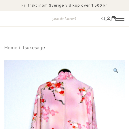
Skip
Fri frakt inom Sverige vid köp över 1 500 kr
to
content
japanskt hantverk
Home
/
Tsukesage