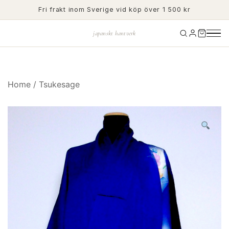
Skip
Fri frakt inom Sverige vid köp över 1 500 kr
to
content
japanskt hantverk
Home
/
Tsukesage