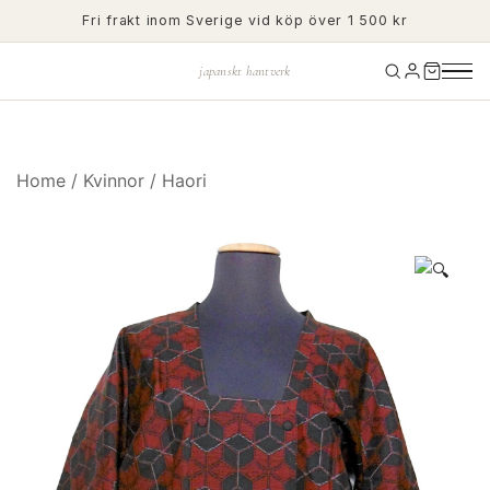
Skip
Fri frakt inom Sverige vid köp över 1 500 kr
to
content
japanskt hantverk
Home
/
Kvinnor
/
Haori