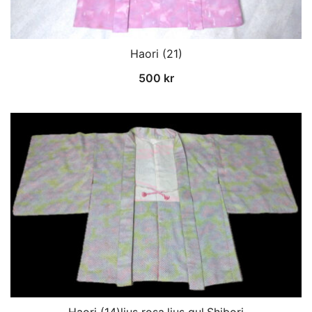
Haori (21)
500
kr
Haori (14)ljus rosa,ljus gul,Shibori