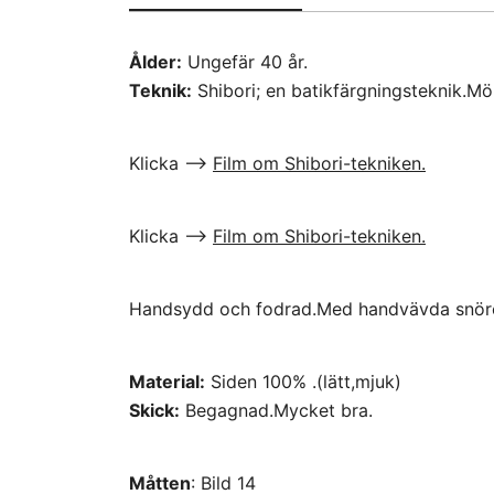
Ålder:
Ungefär 40 år.
Teknik:
Shibori; en batikfärgningsteknik.Mö
Klicka –>
Film om Shibori-tekniken.
Klicka –>
Film om Shibori-tekniken.
Handsydd och fodrad.Med handvävda snören
Material:
Siden 100% .(lätt,mjuk)
Skick:
Begagnad.Mycket bra.
Måtten
: Bild 14