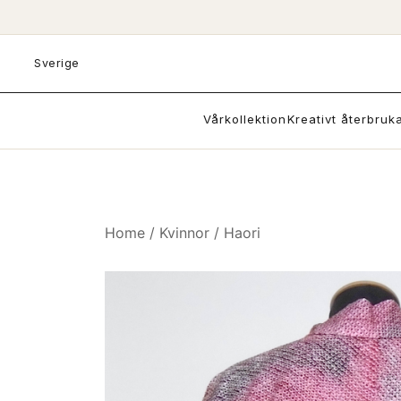
Skip
to
content
Sverige
Vårkollektion
Kreativt återbruk
Home
/
Kvinnor
/
Haori