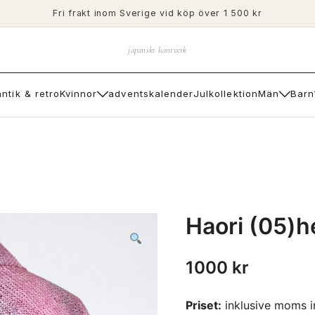
Fri frakt inom Sverige vid köp över 1 500 kr
japanskt hantverk
antik & retro
Kvinnor
adventskalender
Julkollektion
Män
Barn
Haori (05)h
1000
kr
Priset:
inklusive moms i