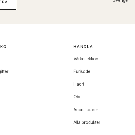
Sverige
ERA
OKO
HANDLA
o
Vårkollektion
ifter
Furisode
Haori
Obi
Accessoarer
Alla produkter