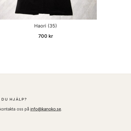
Haori (35)
700
kr
 DU HJÄLP?
 kontakta oss på
info@kanoko.se
.