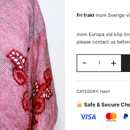
Fri frakt
inom Sverige vi
inom Europa vid köp öve
please contact us befor
Haori
-
+
(05)hela
Shibori
quantity
CATEGORY:
Haori
Safe & Secure Ch