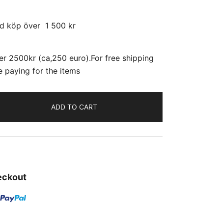
d köp över 1 500 kr
r 2500kr (ca,250 euro).For free shipping
e paying for the items
ADD TO CART
eckout