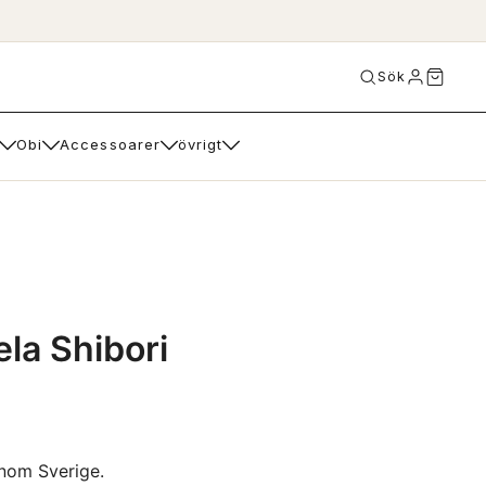
Sök
Obi
Accessoarer
övrigt
ela Shibori
nom Sverige.