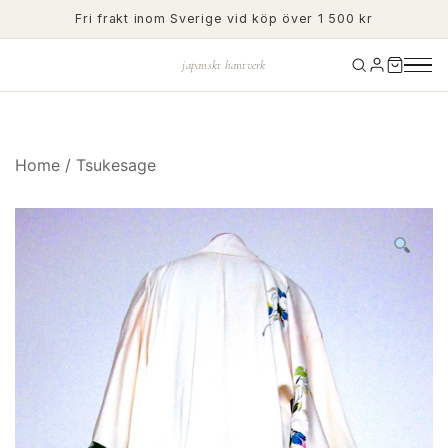
Skip
Fri frakt inom Sverige vid köp över 1 500 kr
to
content
japanskt hantverk
Home
/
Tsukesage