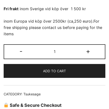
Fri frakt
inom Sverige vid köp över 1 500 kr
inom Europa vid köp över 2500kr (ca,250 euro).For
free shipping please contact us before paying for the
items
Tsukesage
-
+
(59)
Yuzen
blomma
ADD TO CART
quantity
CATEGORY:
Tsukesage
Safe & Secure Checkout