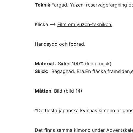
Teknik
:Färgad. Yuzen; reservagefärgning 
Klicka –>
Film om yuzen-tekniken.
Handsydd och fodrad.
Material
: Siden 100%.(len o mjuk)
Skick:
Begagnad. Bra.En fläcka framsiden,en
Måtten
: Bild (bild 14)
*De flesta japanska kvinnas kimono är gansk
Det finns samma kimono under Adventskal