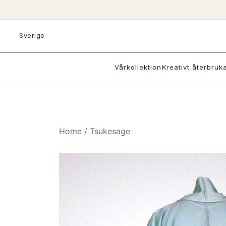
Skip
to
content
Sverige
Vårkollektion
Kreativt återbruk
Home
/
Tsukesage