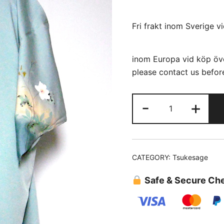
Fri frakt inom Sverige v
inom Europa vid köp öve
please contact us before
Tsukesage
-
+
(61)
Ljusblå
turkos
quantity
CATEGORY:
Tsukesage
Safe & Secure Ch