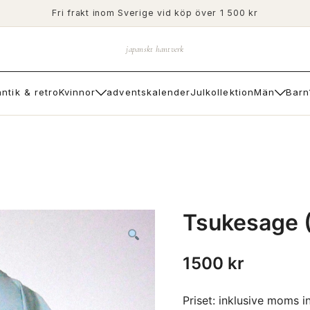
Fri frakt inom Sverige vid köp över 1 500 kr
japanskt hantverk
antik & retro
Kvinnor
adventskalender
Julkollektion
Män
Barn
Tsukesage (
1500
kr
Priset: inklusive moms i