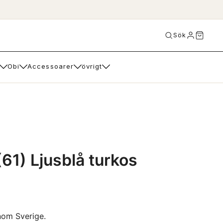
Sök
Obi
Accessoarer
övrigt
61) Ljusblå turkos
nom Sverige.