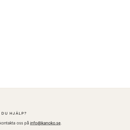
 DU HJÄLP?
 kontakta oss på
info@kanoko.se
.