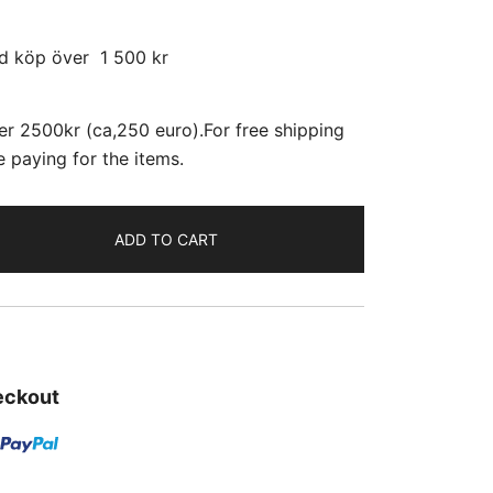
id köp över 1 500 kr
r 2500kr (ca,250 euro).For free shipping
 paying for the items.
ADD TO CART
eckout