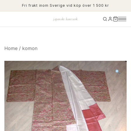
Skip
Fri frakt inom Sverige vid köp över 1 500 kr
to
content
japanskt hantverk
Home
/
komon