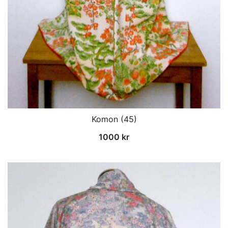
Komon (45)
1000
kr