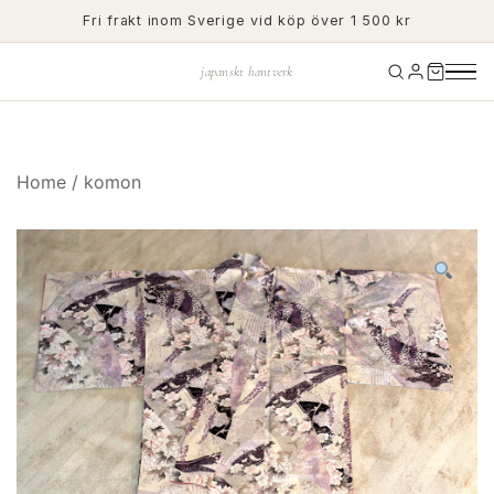
Skip
Fri frakt inom Sverige vid köp över 1 500 kr
to
content
japanskt hantverk
Home
/
komon