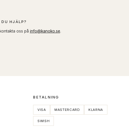
 DU HJÄLP?
 kontakta oss på
info@kanoko.se
.
BETALNING
VISA
MASTERCARD
KLARNA
SWISH