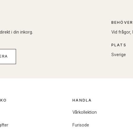
BEHÖVER
rekt i din inkorg.
Vid frågor,
PLATS
Sverige
ERA
OKO
HANDLA
o
Vårkollektion
ifter
Furisode