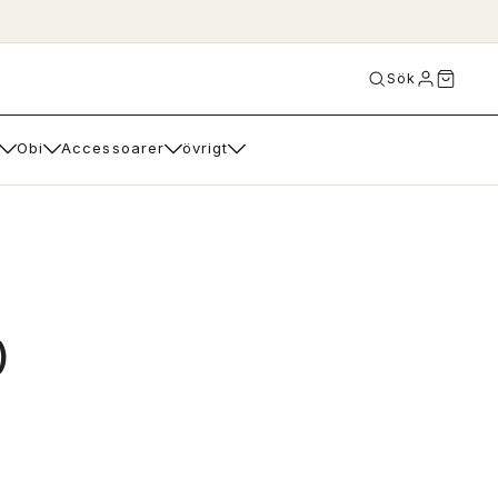
Sök
Obi
Accessoarer
övrigt
)