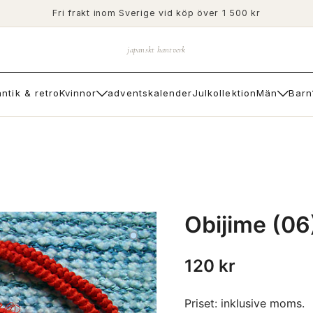
Fri frakt inom Sverige vid köp över 1 500 kr
japanskt hantverk
antik & retro
Kvinnor
adventskalender
Julkollektion
Män
Barn
Obijime (06
120
kr
Priset: inklusive moms.