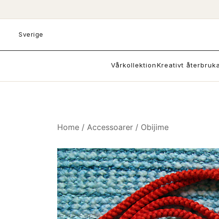
Skip
to
content
Sverige
Vårkollektion
Kreativt återbruk
Home
/
Accessoarer
/
Obijime