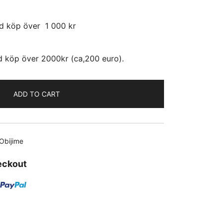
id köp över 1 000 kr
id köp över 2000kr (ca,200 euro).
ADD TO CART
Obijime
eckout