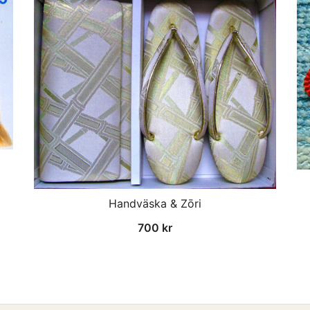
Handväska & Zōri
700
kr