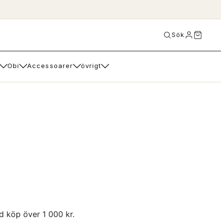
Sök
Obi
Accessoarer
övrigt
id köp över 1 000 kr.