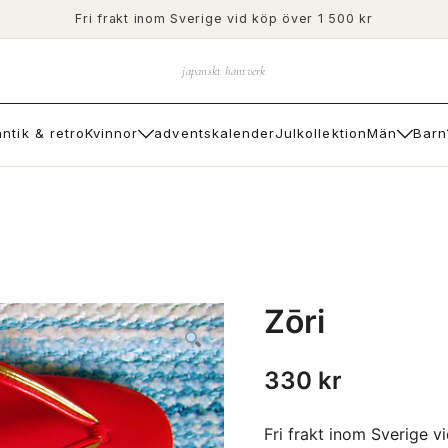
Fri frakt inom Sverige vid köp över 1 500 kr
japanskt hantverk
antik & retro
Kvinnor
adventskalender
Julkollektion
Män
Barn
Zōri
330
kr
Fri frakt inom Sverige v