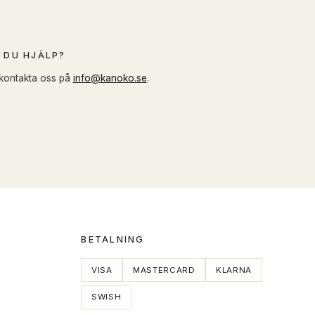
 DU HJÄLP?
 kontakta oss på
info@kanoko.se
.
BETALNING
VISA
MASTERCARD
KLARNA
SWISH