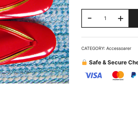
Zōri
-
+
quantity
CATEGORY:
Accessoarer
Safe & Secure Ch