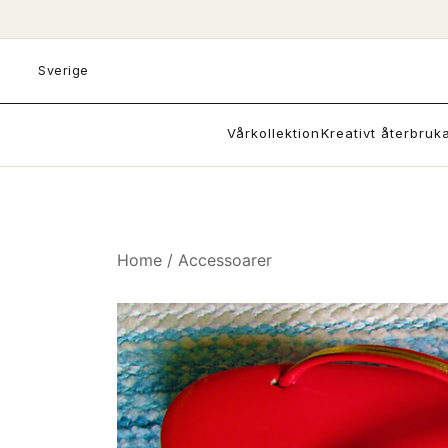
Skip
to
content
Sverige
Vårkollektion
Kreativt återbruk
Home
/
Accessoarer