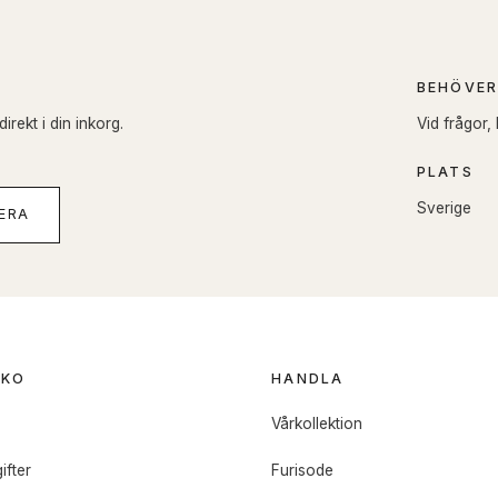
BEHÖVER
rekt i din inkorg.
Vid frågor,
PLATS
Sverige
ERA
OKO
HANDLA
o
Vårkollektion
ifter
Furisode