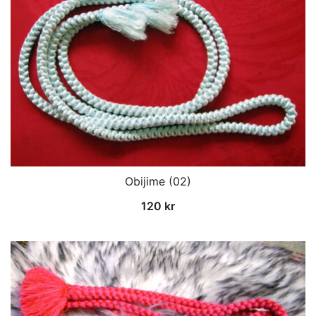
Obijime (02)
120
kr