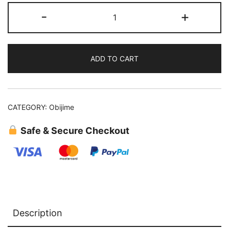
Obijime
-
+
(09)
quantity
ADD TO CART
CATEGORY:
Obijime
Safe & Secure Checkout
Description