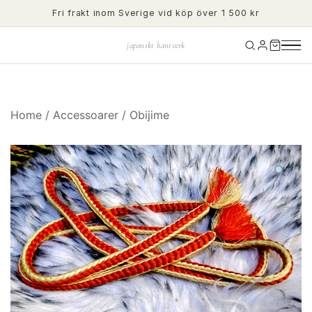
Skip
Fri frakt inom Sverige vid köp över 1 500 kr
to
content
japanskt hantverk
Home
/
Accessoarer
/
Obijime