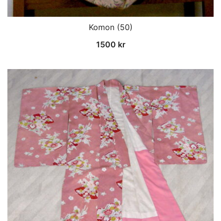
Komon (50)
1500
kr