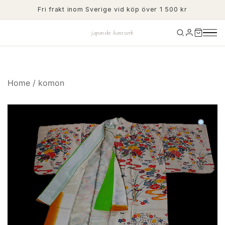
Skip
Fri frakt inom Sverige vid köp över 1 500 kr
to
content
japanskt hantverk
Home
/
komon