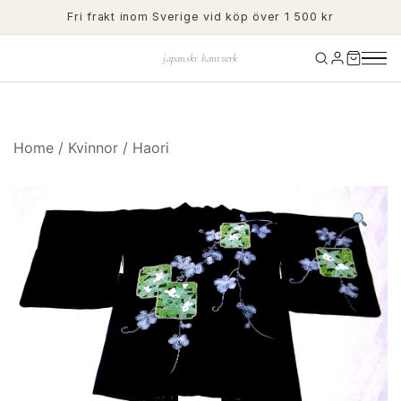
Skip
Fri frakt inom Sverige vid köp över 1 500 kr
to
content
japanskt hantverk
Home
/
Kvinnor
/
Haori