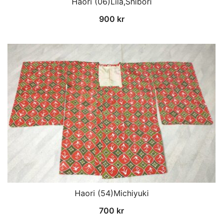
Haori (06)Lila,Shibori
900
kr
Haori (54)Michiyuki
700
kr