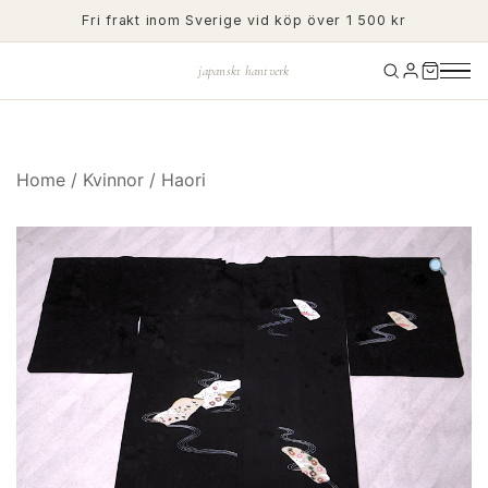
Skip
Fri frakt inom Sverige vid köp över 1 500 kr
to
content
japanskt hantverk
Home
/
Kvinnor
/
Haori