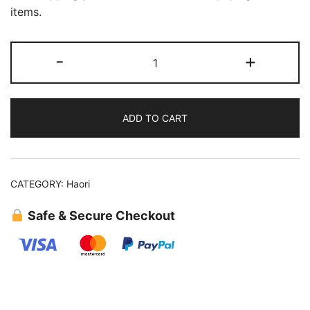
items.
Haori
-
+
(50)
quantity
ADD TO CART
CATEGORY:
Haori
Safe & Secure Checkout