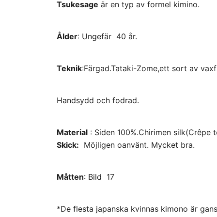
Tsukesage
är en typ av formel kimino.
Ålder
: Ungefär 40 år.
Teknik
:Färgad.Tataki-Zome,ett sort av vax
Handsydd och fodrad.
Material
: Siden 100%.Chirimen silk(Crêpe t
Skick:
Möjligen oanvänt. Mycket bra.
Måtten
: Bild 17
*De flesta japanska kvinnas kimono är gansk