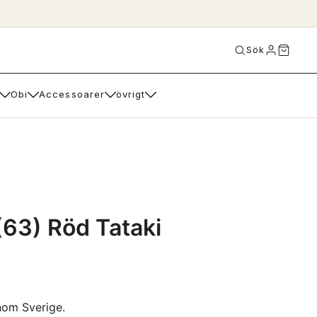
Sök
Obi
Accessoarer
övrigt
63) Röd Tataki
nom Sverige.