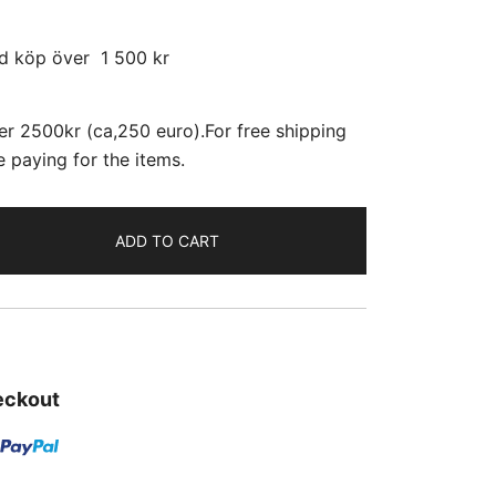
id köp över 1 500 kr
r 2500kr (ca,250 euro).For free shipping
 paying for the items.
ADD TO CART
eckout