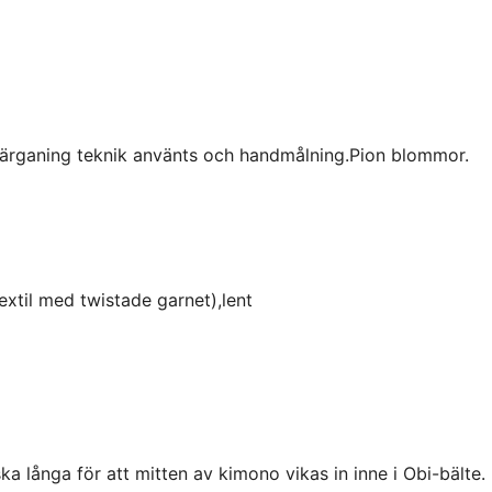
färganing teknik använts och handmålning.Pion blommor.
extil med twistade garnet),lent
a långa för att mitten av kimono vikas in inne i Obi-bälte.