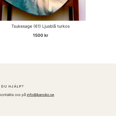
Tsukesage (61) Ljusblå turkos
1500
kr
 DU HJÄLP?
 kontakta oss på
info@kanoko.se
.