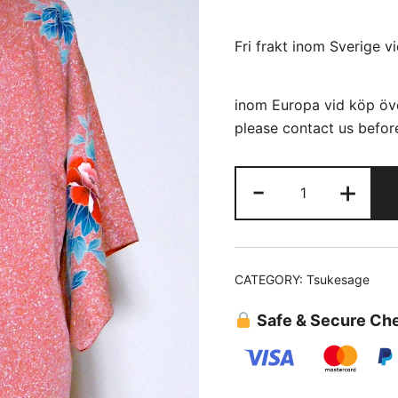
Fri frakt inom Sverige v
inom Europa vid köp öve
please contact us before
Tsukesage
-
+
(63)
Röd
Tataki
quantity
CATEGORY:
Tsukesage
Safe & Secure Ch