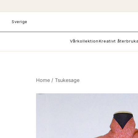
Skip
to
content
Sverige
Vårkollektion
Kreativt återbruk
Home
/
Tsukesage