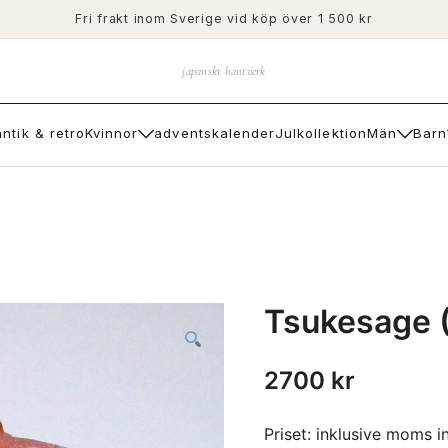
Fri frakt inom Sverige vid köp över 1 500 kr
japanskt hantverk
antik & retro
Kvinnor
adventskalender
Julkollektion
Män
Barn
Tsukesage (
2700
kr
Priset: inklusive moms i