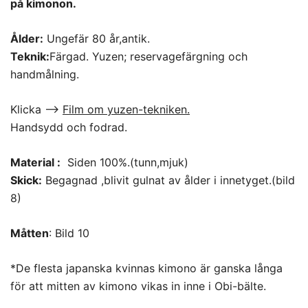
på kimonon.
Ålder:
Ungefär 80 år,antik.
Teknik:
Färgad. Yuzen; reservagefärgning och
handmålning.
Klicka –>
Film om yuzen-tekniken.
Handsydd och fodrad.
Material :
Siden 100%.(tunn,mjuk)
Skick:
Begagnad ,blivit gulnat av ålder i innetyget.(bild
8)
Måtten
: Bild 10
*De flesta japanska kvinnas kimono är ganska långa
för att mitten av kimono vikas in inne i Obi-bälte.