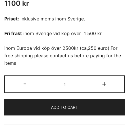
1100
kr
Priset:
inklusive moms inom Sverige.
Fri frakt
inom Sverige vid köp över 1 500 kr
inom Europa vid köp över 2500kr (ca,250 euro).For
free shipping please contact us before paying for the
items
Övrigt
-
+
(04)
Iromuji
mörkröd
ADD TO CART
quantity