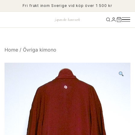
Skip
Fri frakt inom Sverige vid köp över 1 500 kr
to
content
japanskt hantverk
Home
/
Övriga kimono