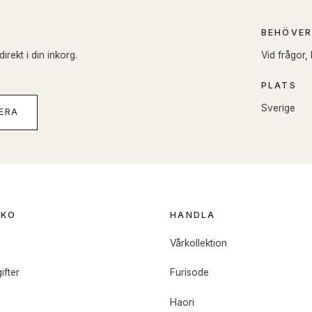
BEHÖVER
rekt i din inkorg.
Vid frågor,
PLATS
Sverige
ERA
OKO
HANDLA
o
Vårkollektion
ifter
Furisode
Haori