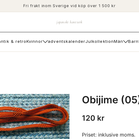
Fri frakt inom Sverige vid köp över 1 500 kr
japanskt hantverk
antik & retro
Kvinnor
adventskalender
Julkollektion
Män
Barn
Obijime (05
120
kr
Priset: inklusive moms.