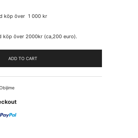
id köp över 1 000 kr
id köp över 2000kr (ca,200 euro).
ADD TO CART
Obijime
eckout