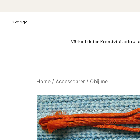
Skip
to
content
Sverige
Vårkollektion
Kreativt återbruk
Home
/
Accessoarer
/
Obijime