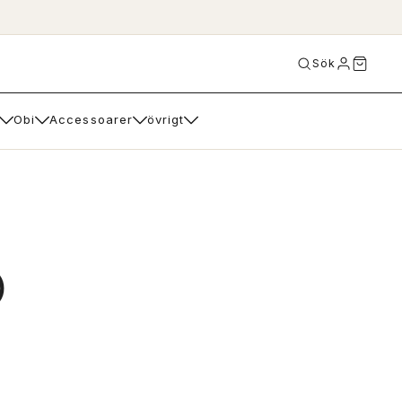
Sök
Obi
Accessoarer
övrigt
)