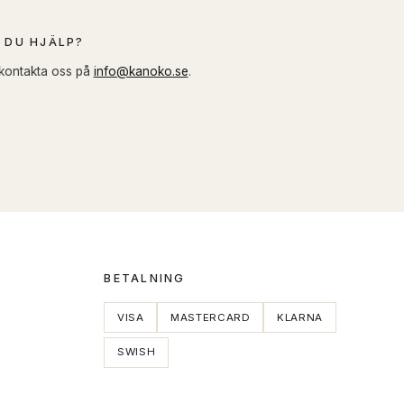
 DU HJÄLP?
 kontakta oss på
info@kanoko.se
.
BETALNING
VISA
MASTERCARD
KLARNA
SWISH