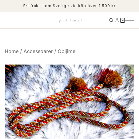
Skip
Fri frakt inom Sverige vid köp över 1 500 kr
to
content
japanskt hantverk
Home
/
Accessoarer
/
Obijime