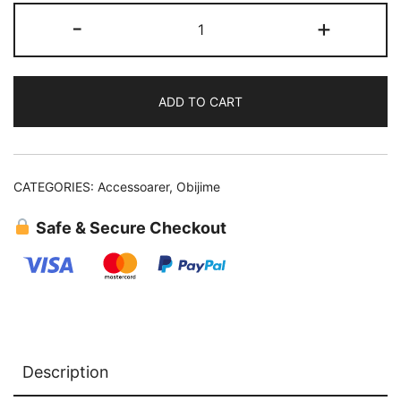
Obijime
-
+
(07)
quantity
ADD TO CART
CATEGORIES:
Accessoarer
,
Obijime
Safe & Secure Checkout
Description