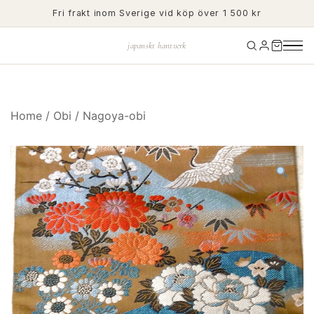
Skip
Fri frakt inom Sverige vid köp över 1 500 kr
to
content
japanskt hantverk
Home
/
Obi
/
Nagoya-obi