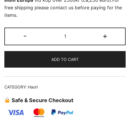
free shipping please contact us before paying for the
items.
Mans
-
+
Haori
(20)
quantity
ADD TO CART
CATEGORY:
Haori
Safe & Secure Checkout