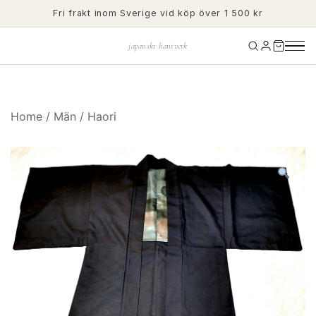
Skip
Fri frakt inom Sverige vid köp över 1 500 kr
to
content
japanskt hantverk
Home
/
Män
/
Haori