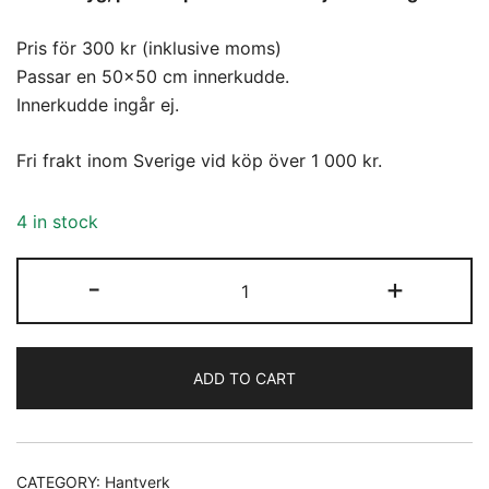
Pris för 300 kr (inklusive moms)
Passar en 50×50 cm innerkudde.
Innerkudde ingår ej.
Fri frakt inom Sverige vid köp över 1 000 kr.
4 in stock
Kuddfodral
-
+
(02)
quantity
ADD TO CART
CATEGORY:
Hantverk