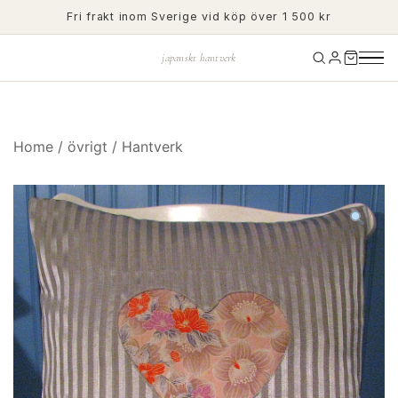
Skip
Fri frakt inom Sverige vid köp över 1 500 kr
to
content
japanskt hantverk
Home
/
övrigt
/
Hantverk