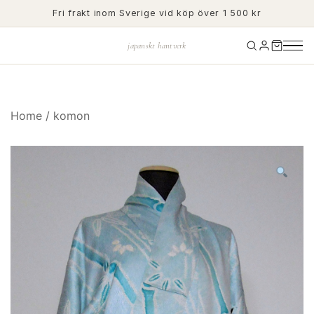
Skip
Fri frakt inom Sverige vid köp över 1 500 kr
to
content
japanskt hantverk
Home
/
komon