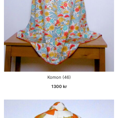
Komon (46)
1300
kr