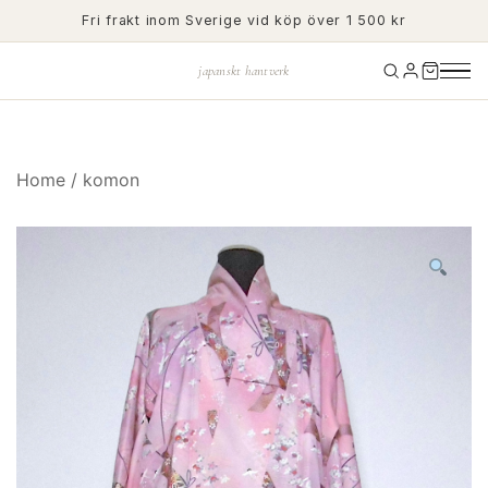
Skip
Fri frakt inom Sverige vid köp över 1 500 kr
to
content
japanskt hantverk
Home
/
komon