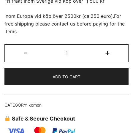
Fri frakt inom Sverige vid köp över 1 500 kr
inom Europa vid köp över 2500kr (ca,250 euro).For
free shipping please contact us before paying for the
items.
Komon
-
+
(07)
quantity
ADD TO CART
CATEGORY:
komon
Safe & Secure Checkout