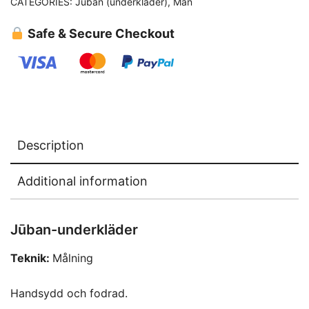
CATEGORIES:
Jūban (underkläder)
,
Män
Safe & Secure Checkout
Description
Additional information
Jūban-underkläder
Teknik:
Målning
Handsydd och fodrad.