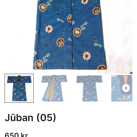
Jūban (05)
650
kr