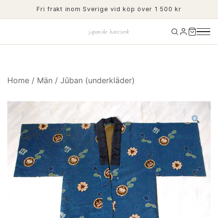
Skip
Fri frakt inom Sverige vid köp över 1 500 kr
to
content
japanskt hantverk
Home
/
Män
/
Jūban (underkläder)