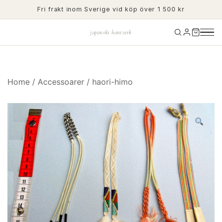
Skip
Fri frakt inom Sverige vid köp över 1 500 kr
to
content
japanskt hantverk
Home
/
Accessoarer
/
haori-himo