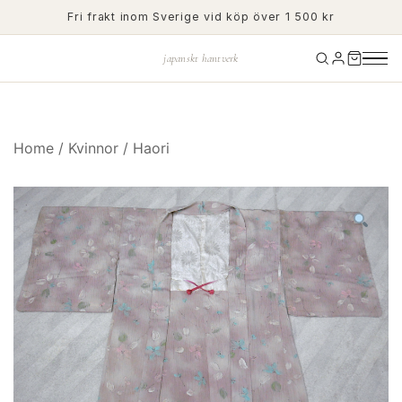
Skip
Fri frakt inom Sverige vid köp över 1 500 kr
to
content
japanskt hantverk
Home
/
Kvinnor
/
Haori