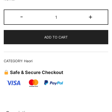
Haori
-
+
(26)
quantity
ADD TO CART
CATEGORY:
Haori
Safe & Secure Checkout