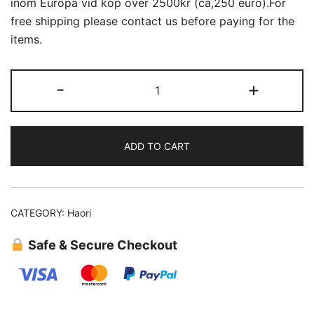
inom Europa vid köp över 2500kr (ca,250 euro).For
free shipping please contact us before paying for the
items.
Haori
-
+
(56)Michiyuki
quantity
ADD TO CART
CATEGORY:
Haori
Safe & Secure Checkout