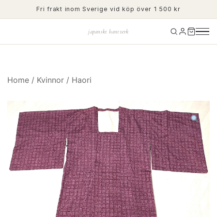
Skip
Fri frakt inom Sverige vid köp över 1 500 kr
to
content
japanskt hantverk
Home
/
Kvinnor
/
Haori