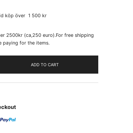
id köp över 1 500 kr
er 2500kr (ca,250 euro).For free shipping
 paying for the items.
ADD TO CART
eckout