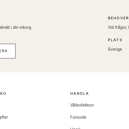
BEHÖVER
rekt i din inkorg.
Vid frågor,
PLATS
Sverige
ERA
OKO
HANDLA
o
Vårkollektion
ifter
Furisode