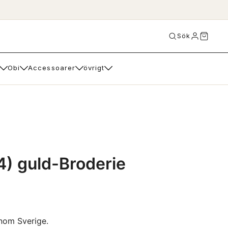
Sök
Obi
Accessoarer
övrigt
4) guld-Broderie
inom Sverige.