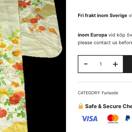
Fri frakt inom Sverige
v
inom Europa
vid köp öv
please contact us before
Furisode
-
+
(34)
guld-
Broderie
quantity
CATEGORY:
Furisode
Safe & Secure Ch