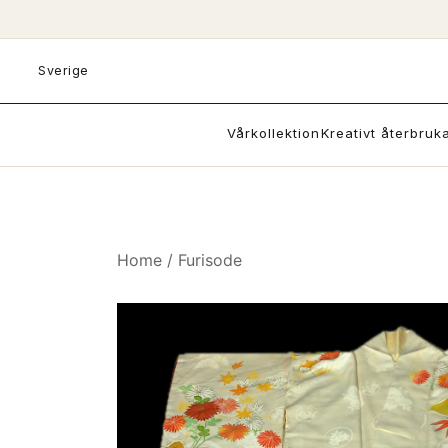
Skip
to
content
Sverige
Vårkollektion
Kreativt återbruk
Home
/
Furisode