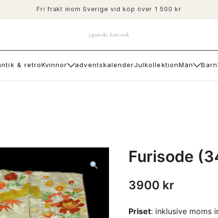
Fri frakt inom Sverige vid köp över 1 500 kr
japanskt hantverk
antik & retro
Kvinnor
adventskalender
Julkollektion
Män
Barn
Furisode (3
3900
kr
Priset
: inklusive moms 