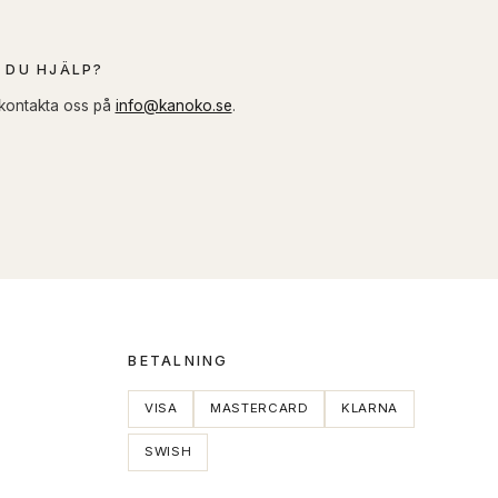
 DU HJÄLP?
 kontakta oss på
info@kanoko.se
.
BETALNING
VISA
MASTERCARD
KLARNA
SWISH