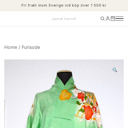
Skip
Fri frakt inom Sverige vid köp över 1 500 kr
to
content
japanskt hantverk
Home
/
Furisode