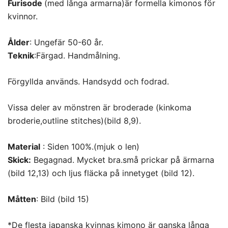
Furisode
(med långa armarna)är formella kimonos för
kvinnor.
Ålder
: Ungefär 50-60 år.
Teknik
:Färgad. Handmålning.
Förgyllda används. Handsydd och fodrad.
Vissa deler av mönstren är broderade (kinkoma
broderie,outline stitches)(bild 8,9).
Material
: Siden 100%.(mjuk o len)
Skick:
Begagnad. Mycket bra.små prickar på ärmarna
(bild 12,13) och ljus fläcka på innetyget (bild 12).
Måtten
: Bild (bild 15)
*De flesta japanska kvinnas kimono är ganska långa