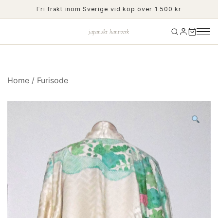
Skip
Fri frakt inom Sverige vid köp över 1 500 kr
to
content
japanskt hantverk
Home
/
Furisode