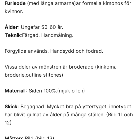
Furisode
(med långa armarna)är formella kimonos för
kvinnor.
Ålder
: Ungefär 50-60 år.
Teknik
:Färgad. Handmålning.
Förgyllda används. Handsydd och fodrad.
Vissa deler av mönstren är broderade (kinkoma
broderie,outline stitches)
Material
: Siden 100%.(mjuk o len)
Skick:
Begagnad. Mycket bra på yttertyget, innetyget
har blivit gulnat av ålder på många ställen. (Bild 11 och
12) .
Måtten
: Bild (bild 13)