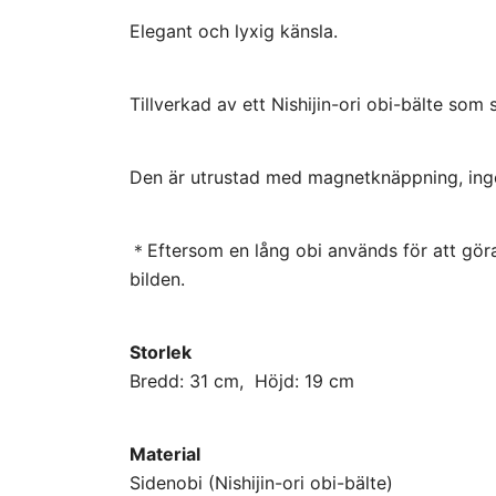
Elegant och lyxig känsla.
Tillverkad av ett Nishijin-ori obi-bälte so
Den är utrustad med magnetknäppning, inge
＊Eftersom en lång obi används för att göra 
bilden.
Storlek
Bredd: 31 cm, Höjd: 19 cm
Material
Sidenobi (Nishijin-ori obi-bälte)