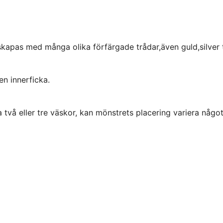
m skapas med många olika förfärgade trådar,även guld,silver 
n innerficka.
två eller tre väskor, kan mönstrets placering variera något