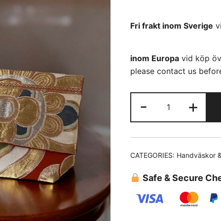
Fri frakt inom Sverige
v
inom Europa
vid köp öv
please contact us before
Clutch
-
+
Bag
(01)
quantity
CATEGORIES:
Handväskor &
Safe & Secure Ch