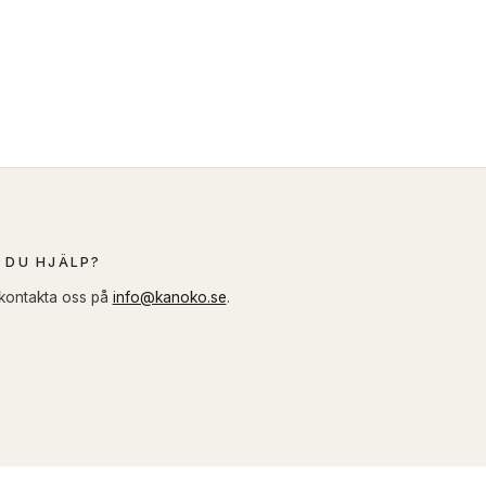
 DU HJÄLP?
 kontakta oss på
info@kanoko.se
.