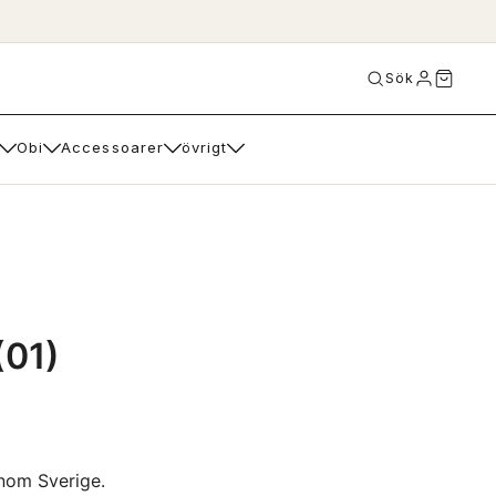
Sök
Obi
Accessoarer
övrigt
(01)
inom Sverige.