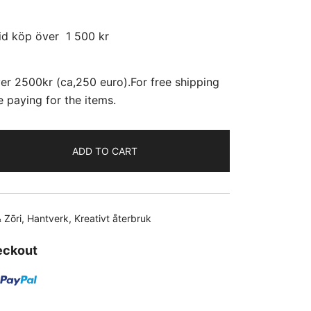
id köp över 1 500 kr
er 2500kr (ca,250 euro).For free shipping
 paying for the items.
ADD TO CART
 Zōri
,
Hantverk
,
Kreativt återbruk
eckout