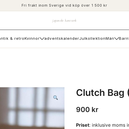
Fri frakt inom Sverige vid köp över 1 500 kr
japanskt hantverk
antik & retro
Kvinnor
adventskalender
Julkollektion
Män
Barn
Clutch Bag 
900
kr
Priset
: inklusive moms 