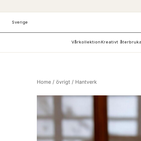
Skip
to
content
Sverige
Vårkollektion
Kreativt återbruk
Home
/
övrigt
/
Hantverk