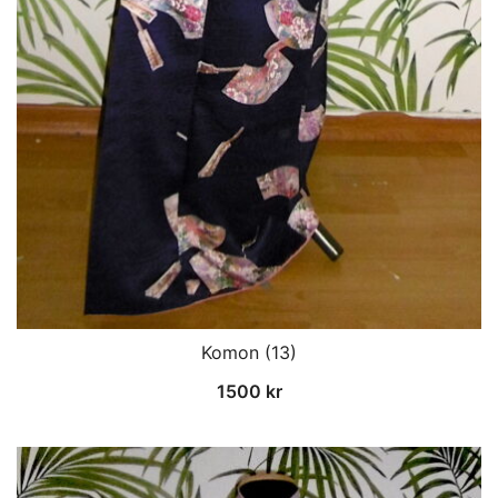
Komon (13)
1500
kr