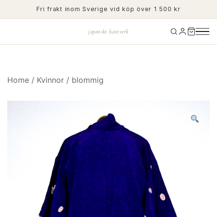
Skip
Fri frakt inom Sverige vid köp över 1 500 kr
to
content
japanskt hantverk
Home
/
Kvinnor
/
blommig