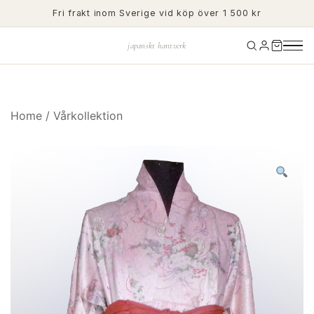
Skip
Fri frakt inom Sverige vid köp över 1 500 kr
to
content
japanskt hantverk
Home
/
Vårkollektion