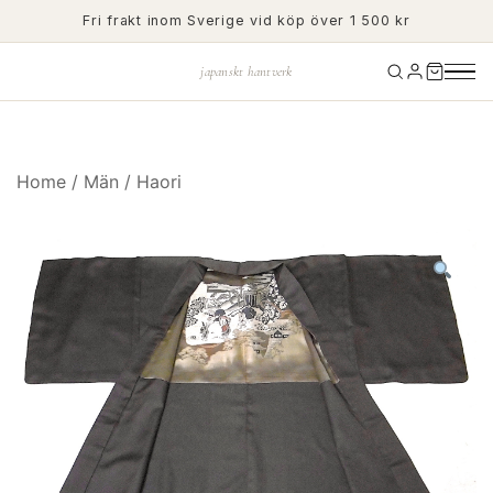
Skip
Fri frakt inom Sverige vid köp över 1 500 kr
to
content
japanskt hantverk
Home
/
Män
/
Haori