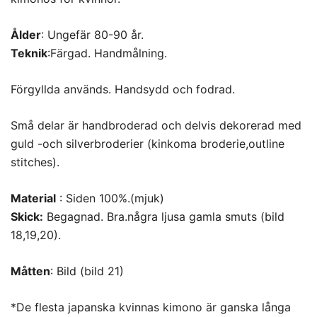
Ålder
: Ungefär 80-90 år.
Teknik
:Färgad. Handmålning.
Förgyllda används. Handsydd och fodrad.
Små delar är handbroderad och delvis dekorerad med
guld -och silverbroderier (kinkoma broderie,outline
stitches).
Material
: Siden 100%.(mjuk)
Skick:
Begagnad. Bra.några ljusa gamla smuts (bild
18,19,20).
Måtten
: Bild (bild 21)
*De flesta japanska kvinnas kimono är ganska långa