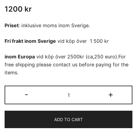
1200
kr
Priset
: inklusive moms inom Sverige.
Fri frakt inom Sverige
vid köp över 1 500 kr
inom Europa
vid köp över 2500kr (ca,250 euro).For
free shipping please contact us before paying for the
items.
(05)
-
+
Cyu-
Furisode
quantity
ADD TO CART