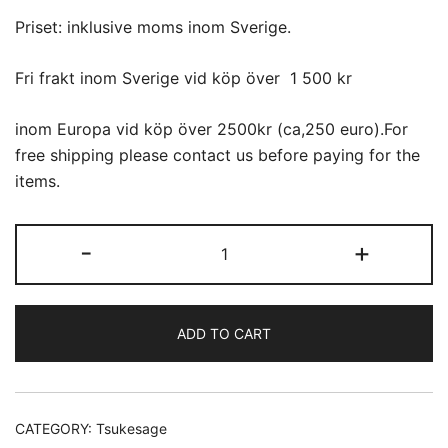
Priset: inklusive moms inom Sverige.
Fri frakt inom Sverige vid köp över 1 500 kr
inom Europa vid köp över 2500kr (ca,250 euro).For
free shipping please contact us before paying for the
items.
Tsukesage
-
+
(46)
Mörkblå
ros
ADD TO CART
quantity
CATEGORY:
Tsukesage