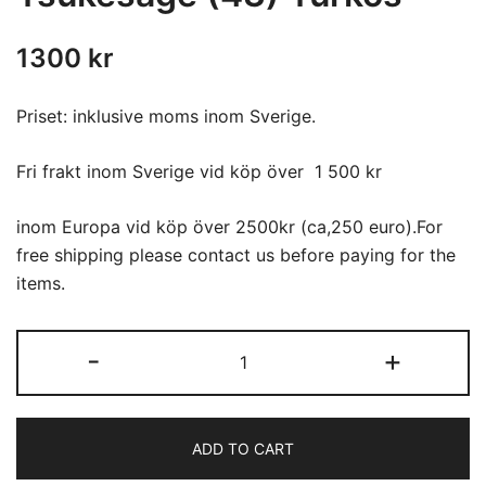
1300
kr
Priset: inklusive moms inom Sverige.
Fri frakt inom Sverige vid köp över 1 500 kr
inom Europa vid köp över 2500kr (ca,250 euro).For
free shipping please contact us before paying for the
items.
Tsukesage
-
+
(43)
Turkos
quantity
ADD TO CART