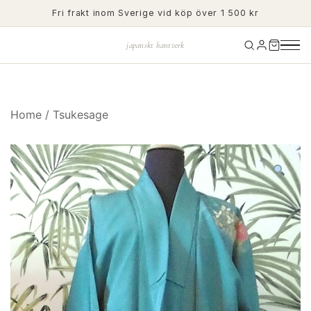
Skip
Fri frakt inom Sverige vid köp över 1 500 kr
to
content
japanskt hantverk
Home
/
Tsukesage