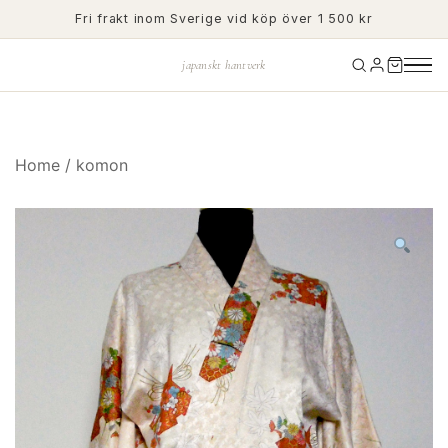
Skip
Fri frakt inom Sverige vid köp över 1 500 kr
to
content
japanskt hantverk
Home
/
komon