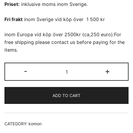
Priset:
inklusive moms inom Sverige.
Fri frakt
inom Sverige vid köp över 1 500 kr
inom Europa vid köp över 2500kr (ca,250 euro).For
free shipping please contact us before paying for the
items.
Komon
-
+
(29)
Lönn,blomma
quantity
ADD TO CART
CATEGORY:
komon